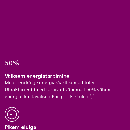
Väiksem energiatarbimine
Meie seni kõige energiasäästlikumad tuled.
UltraEfficient tuled tarbivad vähemalt 50% vähem
energiat kui tavalised Philipsi LED-tuled.¹,²
Pikem eluiga