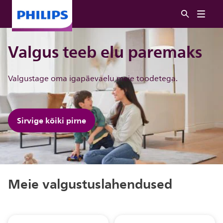
Valgus teeb elu paremaks
Valgustage oma igapäevaelu meie toodetega.
Sirvige kõiki pirne
Meie valgustuslahendused