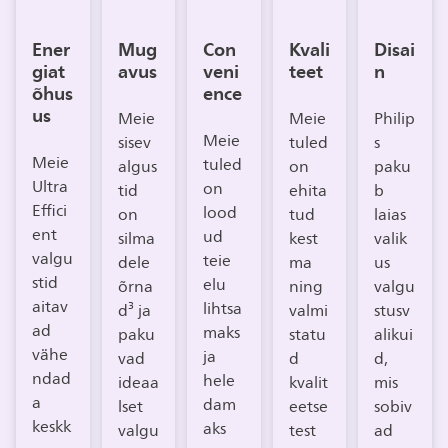
Ener
Mug
Con
Kvali
Disai
giat
avus
veni
teet
n
õhus
ence
us
Meie
Meie
Philip
Meie
sisev
tuled
s
Meie
tuled
algus
on
paku
Ultra
on
tid
ehita
b
Effici
lood
on
tud
laias
ent
ud
silma
kest
valik
valgu
teie
dele
ma
us
stid
elu
õrna
ning
valgu
aitav
lihtsa
d³ ja
valmi
stusv
ad
maks
paku
statu
alikui
vähe
ja
vad
d
d,
ndad
hele
ideaa
kvalit
mis
a
dam
lset
eetse
sobiv
keskk
aks
valgu
test
ad