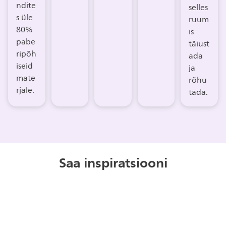
ndite
selles
s üle
ruum
80%
is
pabe
täiust
ripõh
ada
iseid
ja
mate
rõhu
rjale.
tada.
Saa inspiratsiooni