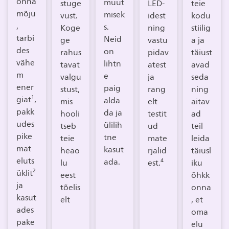
onna
muut
stuge
LED-
teie
mõju
misek
vust.
idest
kodu
,
s.
Koge
ning
stiilig
tarbi
Neid
ge
vastu
a ja
des
on
rahus
pidav
täiust
vähe
lihtn
tavat
atest
avad
m
e
valgu
ja
seda
ener
paig
stust,
rang
ning
giat¹,
alda
mis
elt
aitav
pakk
da ja
hooli
testit
ad
udes
ülilih
tseb
ud
teil
pike
tne
teie
mate
leida
mat
kasut
heao
rjalid
täiusl
eluts
ada.
lu
est.⁴
iku
üklit²
eest
õhkk
ja
tõelis
onna
kasut
elt
, et
ades
oma
pake
elu