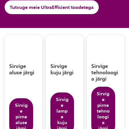
Tutvuge meie UltraEfficient toodetega
Sirvige
Sirvige
Sirvige
aluse järgi
kuju järgi
tehnoloogi
a järgi
Sirvig
Sirvig
e
Sirvig
e
pirne
e
lamp
tehno
pirne
e
loogi
aluse
kuju
a
järgi
järgi
järgi