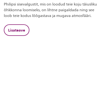
Philipsi sisevalgustit, mis on loodud teie koju täiusliku
õhkkonna loomiseks, on lihtne paigaldada ning see
loob teie kodus lõõgastava ja mugava atmosfääri.
Lisateave