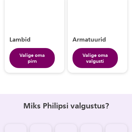
Lambid
Armatuurid
Valige oma
Valige oma
pirn
valgusti
Miks Philipsi valgustus?