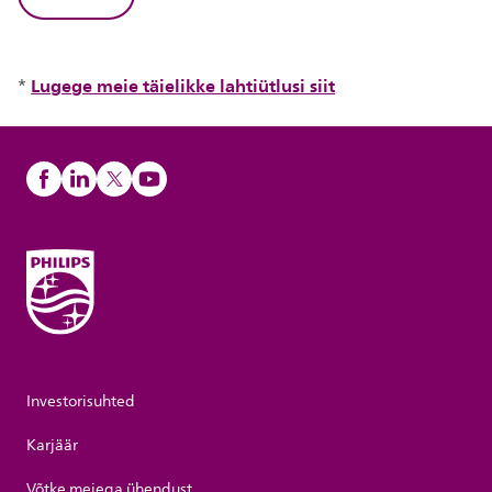
Lugege meie täielikke lahtiütlusi siit
*
Investorisuhted
Karjäär
Võtke meiega ühendust