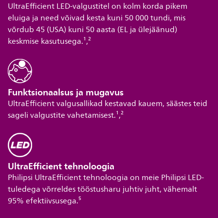
UltraEfficient LED-valgustitel on kolm korda pikem
eluiga ja need võivad kesta kuni 50 000 tundi, mis
võrdub 45 (USA) kuni 50 aasta (EL ja ülejäänud)
keskmise kasutusega.¹,²
Funktsionaalsus ja mugavus
UltraEfficient valgusallikad kestavad kauem, säästes teid
sageli valgustite vahetamisest.¹,²
UltraEfficient tehnoloogia
Philipsi UltraEfficient tehnoloogia on meie Philipsi LED-
tuledega võrreldes tööstusharu juhtiv juht, vähemalt
95% efektiivsusega.⁵