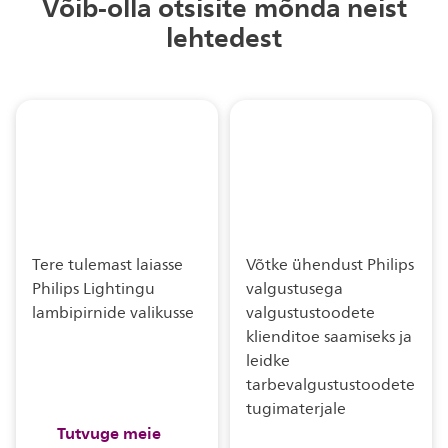
Võib-olla otsisite mõnda neist
lehtedest
Tere tulemast laiasse
Võtke ühendust Philips
Philips Lightingu
valgustusega
lambipirnide valikusse
valgustustoodete
klienditoe saamiseks ja
leidke
tarbevalgustustoodete
tugimaterjale
Tutvuge meie