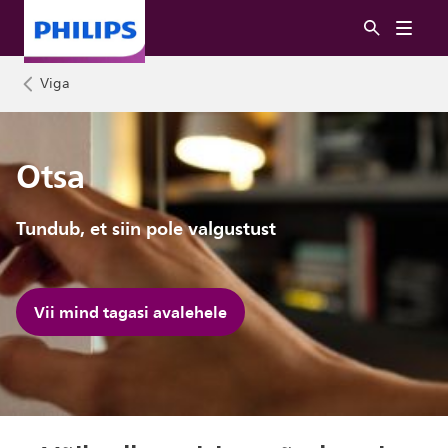
Viga
Otsa
Tundub, et siin pole valgustust
Vii mind tagasi avalehele