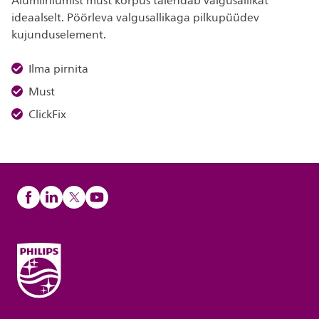
Alumiiniumist must korpus täiendab valgusallikat
ideaalselt. Pöörleva valgusallikaga pilkupüüdev
kujunduselement.
Ilma pirnita
Must
ClickFix