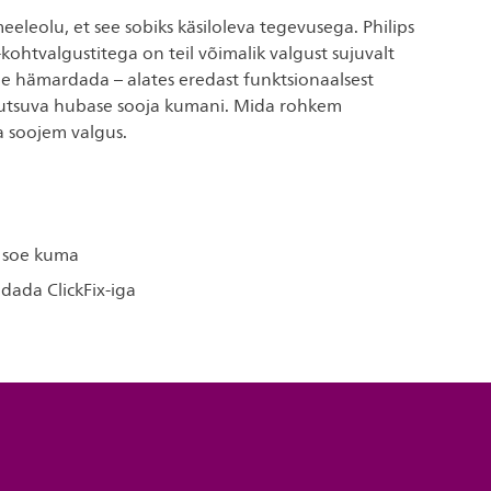
leolu, et see sobiks käsiloleva tegevusega. Philips
htvalgustitega on teil võimalik valgust sujuvalt
le hämardada – alates eredast funktsionaalsest
kutsuva hubase sooja kumani. Mida rohkem
 soojem valgus.
 soe kuma
dada ClickFix-iga