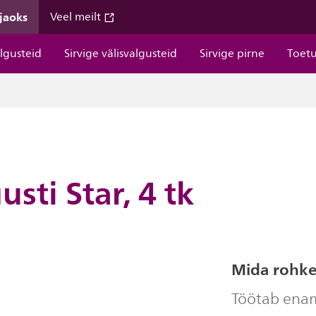
 jaoks
Veel meilt
algusteid
Sirvige välisvalgusteid
Sirvige pirne
Toet
sti Star, 4 tk
Mida rohke
Töötab ena