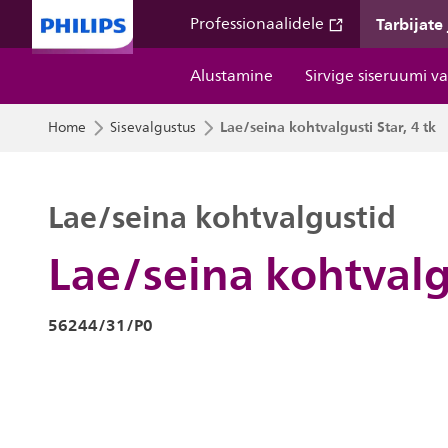
Tarbijate
Professionaalidele
Alustamine
Sirvige siseruumi v
Lae/seina kohtvalgusti Star, 4 tk
Home
Sisevalgustus
Lae/seina kohtvalgustid
Lae/seina kohtvalgu
56244/31/P0