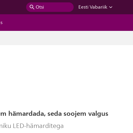
Otsi
Eesti Vabariik
us
m hämardada, seda soojem valgus
miku LED-hämarditega