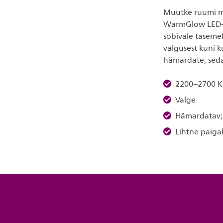
Muutke ruumi mee
WarmGlow LED-ko
sobivale taseme
valgusest kuni 
hämardate, seda
2200–2700 K
Valge
Hämardatav;
Lihtne paigal