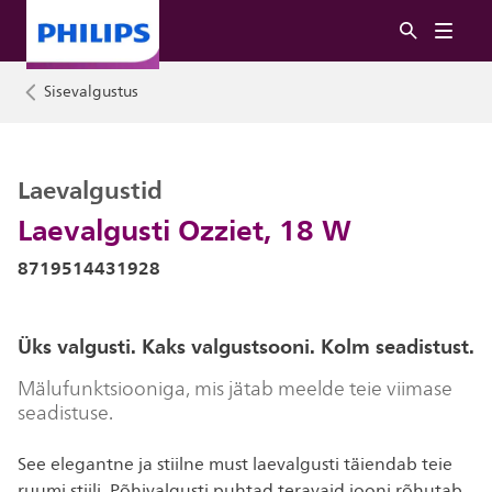
Sisevalgustus
Laevalgustid
Laevalgusti Ozziet, 18 W
8719514431928
Üks valgusti. Kaks valgustsooni. Kolm seadistust.
Mälufunktsiooniga, mis jätab meelde teie viimase
seadistuse.
See elegantne ja stiilne must laevalgusti täiendab teie
ruumi stiili. Põhivalgusti puhtad teravaid jooni rõhutab