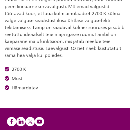
peen lineaarne servavalgusti. Mõlemad valgustid
töötavad koos, et luua kolm ainulaadset 2700 K külma
valge valguse seadistust ilusa ühtlase valgusefekti
tekitamiseks. Lamp on saadaval kolmes suuruses ja sobib
seetõttu ideaalselt teie maja igasse ruumi. Lambil on
käepärane mälufunktsioon, mis jätab meelde teie
viimase seadistuse. Laevalgusti Ozziet näeb kustutatult
sama hea välja kui põledes.
2700 K
Must
Hämardatav