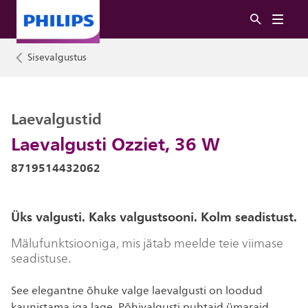
Sisevalgustus
Laevalgustid
Laevalgusti Ozziet, 36 W
8719514432062
Üks valgusti. Kaks valgustsooni. Kolm seadistust.
Mälufunktsiooniga, mis jätab meelde teie viimase
seadistuse.
See elegantne õhuke valge laevalgusti on loodud
kaunistama iga lage. Põhivalgusti puhtaid ümaraid