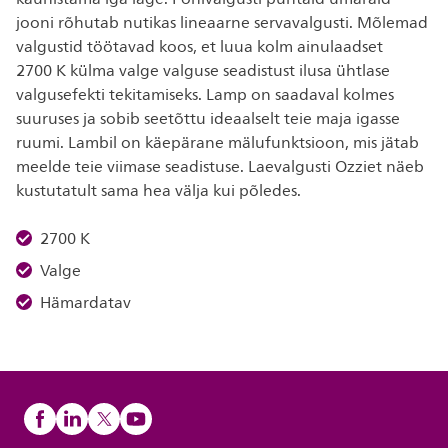
jooni rõhutab nutikas lineaarne servavalgusti. Mõlemad
valgustid töötavad koos, et luua kolm ainulaadset
2700 K külma valge valguse seadistust ilusa ühtlase
valgusefekti tekitamiseks. Lamp on saadaval kolmes
suuruses ja sobib seetõttu ideaalselt teie maja igasse
ruumi. Lambil on käepärane mälufunktsioon, mis jätab
meelde teie viimase seadistuse. Laevalgusti Ozziet näeb
kustutatult sama hea välja kui põledes.
2700 K
Valge
Hämardatav