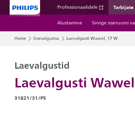
Tarbijate
Professionaalidele
Alustamine
Sirvige siseruumi v
Laevalgusti Wawel, 17 W
Home
Sisevalgustus
Laevalgustid
Laevalgusti Wawel
31821/31/P5