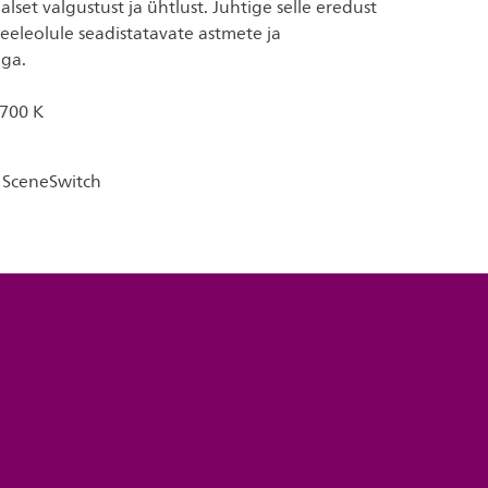
set valgustust ja ühtlust. Juhtige selle eredust
eeleolule seadistatavate astmete ja
ga.
700 K
 SceneSwitch