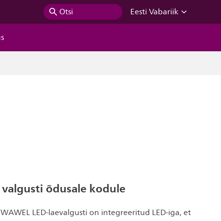
Otsi
Eesti Vabariik
us
 valgusti õdusale kodule
g WAWEL LED-laevalgusti on integreeritud LED-iga, et