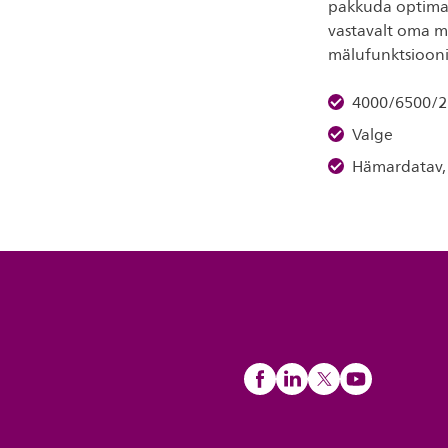
pakkuda optimaal
vastavalt oma m
mälufunktsiooni
4000/6500/2
Valge
Hämardatav,