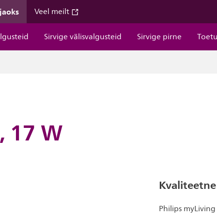
 jaoks
Veel meilt
algusteid
Sirvige välisvalgusteid
Sirvige pirne
Toet
, 17 W
Kvaliteetne
Philips myLivin