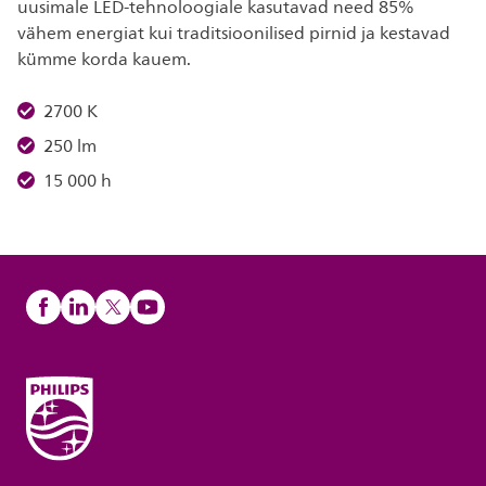
uusimale LED-tehnoloogiale kasutavad need 85%
vähem energiat kui traditsioonilised pirnid ja kestavad
kümme korda kauem.
2700 K
250 lm
15 000 h