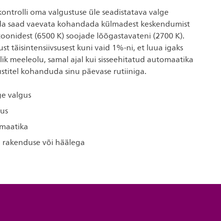
kontrolli oma valgustuse üle seadistatava valge
ida saad vaevata kohandada külmadest keskendumist
oonidest (6500 K) soojade lõõgastavateni (2700 K).
st täisintensiivsusest kuni vaid 1%-ni, et luua igaks
lik meeleolu, samal ajal kui sisseehitatud automaatika
stitel kohanduda sinu päevase rutiiniga.
ge valgus
dus
omaatika
i rakenduse või häälega