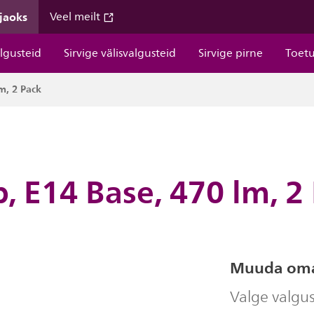
 jaoks
Veel meilt
algusteid
Sirvige välisvalgusteid
Sirvige pirne
Toet
m, 2 Pack
, E14 Base, 470 lm, 2
Muuda oma
Valge valgu