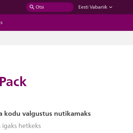
Otsi
Eesti Vabariik
us
 Pack
 kodu valgustus nutikamaks
s igaks hetkeks