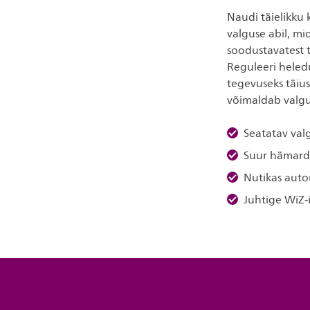
Naudi täielikku 
valguse abil, m
soodustavatest t
Reguleeri heledu
tegevuseks täius
võimaldab valgu
Seatatav val
Suur hämar
Nutikas aut
Juhtige WiZ-