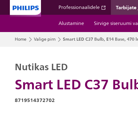
Tarbijate
Professionaalidele
Alustamine
Sirvige siseruumi v
Smart LED C37 Bulb, E14 Base, 470 l
Home
Valige pirn
Nutikas LED
Smart LED C37 Bulb
8719514372702