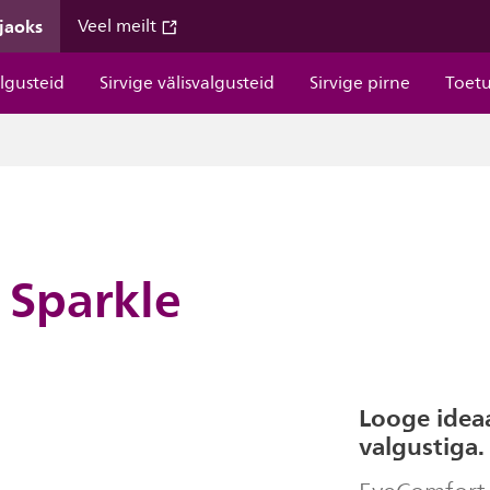
 jaoks
Veel meilt
algusteid
Sirvige välisvalgusteid
Sirvige pirne
Toet
 Sparkle
Looge idea
valgustiga.