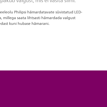
akub valgust, mis ei väsita silmi.
eeleolu Philipsi hämardatavate süvistatud LED-
, millega saata lihtsasti hämardada valgust
edast kuni hubase hämarani.