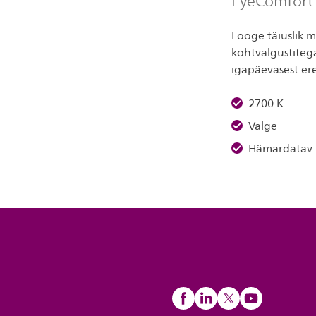
EyeComfort p
Looge täiuslik m
kohtvalgustitega
igapäevasest er
2700 K
Valge
Hämardatav