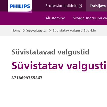
Tarbijate
Professionaalidele
Alustamine
Sirvige siseruumi v
Süvistatav valgusti Sparkle
Home
Sisevalgustus
Süvistatavad valgustid
Süvistatav valgusti
8718699755867