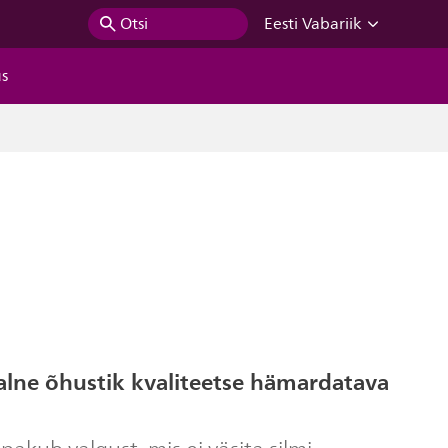
Otsi
Eesti Vabariik
us
alne õhustik kvaliteetse hämardatava