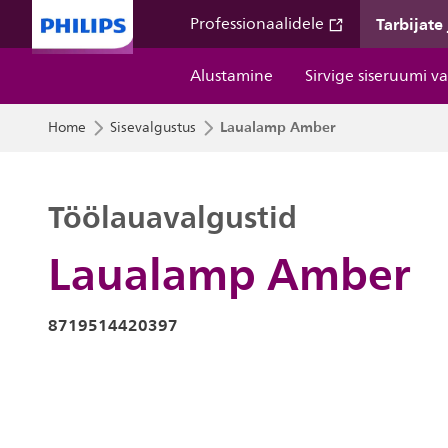
Tarbijate
Professionaalidele
Alustamine
Sirvige siseruumi v
Laualamp Amber
Home
Sisevalgustus
Töölauavalgustid
Laualamp Amber
8719514420397