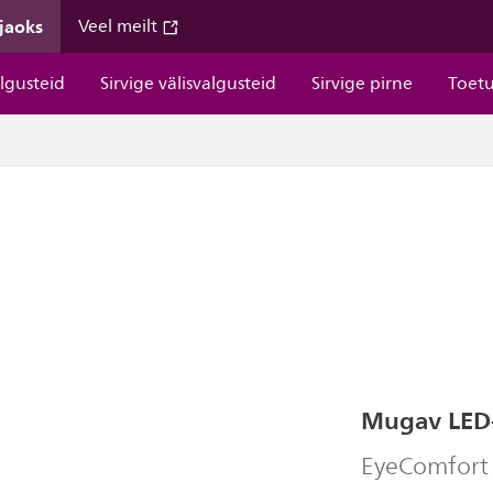
 jaoks
Veel meilt
algusteid
Sirvige välisvalgusteid
Sirvige pirne
Toet
Mugav LED-v
EyeComfort p