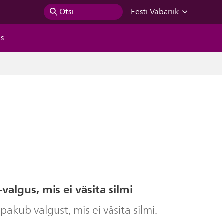
Otsi
Eesti Vabariik
us
algus, mis ei väsita silmi
akub valgust, mis ei väsita silmi.