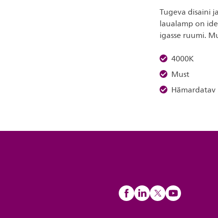
Tugeva disaini j
laualamp on idea
igasse ruumi. Mug
4000K
Must
Hämardatav