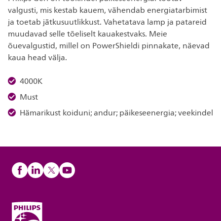
valgusti, mis kestab kauem, vähendab energiatarbimist
ja toetab jätkusuutlikkust. Vahetatava lamp ja patareid
muudavad selle tõeliselt kauakestvaks. Meie
õuevalgustid, millel on PowerShieldi pinnakate, näevad
kaua head välja.
4000K
Must
Hämarikust koiduni; andur; päikeseenergia; veekindel