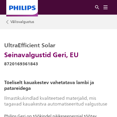
Välisvalgustus
UltraEfficient Solar
Seinavalgustid Geri, EU
8720169361843
Tõeliselt kauakestev vahetatava lambi ja
patareidega
Ilmastikukindlad kvaliteetsed materjalid, mis
tagavad kauakestva automatiseeritud valgustuse
Philips Geri on töökindel päikeseenergial töötav