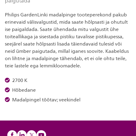
paigutada
Philips GardenLinki madalpinge tooteperekond pakub
erinevaid välisvalgustid, mida saate hõlpsasti ja ohutult
ise paigaldada. Saate ühendada mitu valgustit ühe
toiteallikaga ja sisestada pistiku tavalisse pistikupessa,
seejärel saate hõlpsasti lisada täiendavaid tulesid või
neid ümber paigutada, millal iganes soovite. Kaabeldus
on lihtne ja madalpinge tähendab, et ei ole ohtu teile,
teie lastele ega lemmikloomadele.
2700 K
Hõbedane
Madalpingel töötav; veekindel