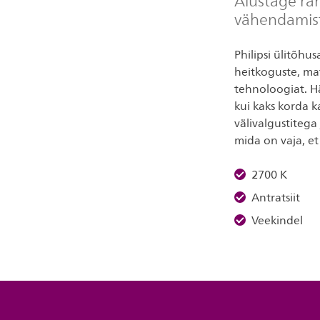
Alustage rah
vähendamis
Philipsi ülitõhu
heitkoguste, ma
tehnoloogiat. H
kui kaks korda k
välivalgustitega
mida on vaja, et
2700 K
Antratsiit
Veekindel