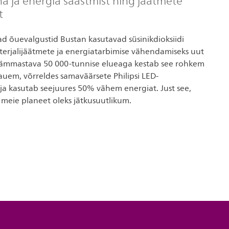
a ja energia säästmist ning jäätmete
t
sad õuevalgustid Bustan kasutavad süsinikdioksiidi
terjalijäätmete ja energiatarbimise vähendamiseks uut
ämmastava 50 000-tunnise elueaga kestab see rohkem
auem, võrreldes samaväärsete Philipsi LED-
 ja kasutab seejuures 50% vähem energiat. Just see,
 meie planeet oleks jätkusuutlikum.