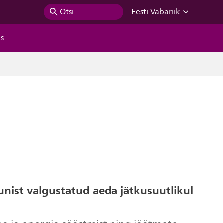
Otsi
Eesti Vabariik
us
nist valgustatud aeda jätkusuutlikul