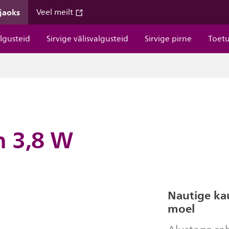
 jaoks
Veel meilt
algusteid
Sirvige välisvalgusteid
Sirvige pirne
Toet
n 3,8 W
Nautige kau
moel