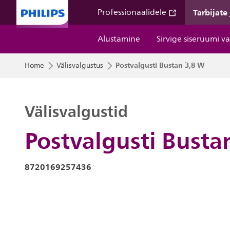
Tarbijate
Professionaalidele
Alustamine
Sirvige siseruumi v
Postvalgusti Bustan 3,8 W
Home
Välisvalgustus
Välisvalgustid
Postvalgusti Busta
8720169257436