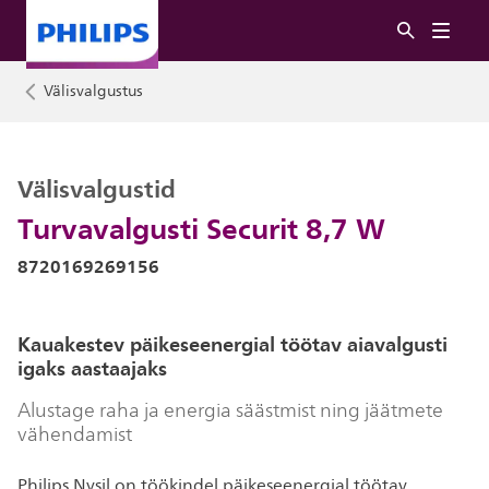
Välisvalgustus
Välisvalgustid
Turvavalgusti Securit 8,7 W
8720169269156
Kauakestev päikeseenergial töötav aiavalgusti
igaks aastaajaks
Alustage raha ja energia säästmist ning jäätmete
vähendamist
Philips Nysil on töökindel päikeseenergial töötav