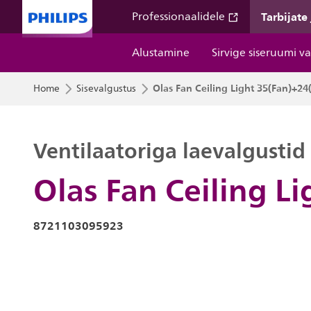
Tarbijate
Professionaalidele
Alustamine
Sirvige siseruumi v
Olas Fan Ceiling Light 35(Fan)+24
Home
Sisevalgustus
Ventilaatoriga laevalgustid
Olas Fan Ceiling L
8721103095923