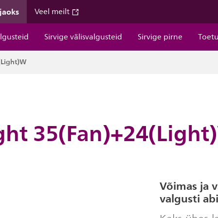
 jaoks
Veel meilt
algusteid
Sirvige välisvalgusteid
Sirvige pirne
Toet
(Light)W
ight 35(Fan)+24(Ligh
Võimas ja v
valgusti abi