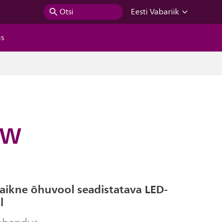
Otsi
Eesti Vabariik
us
t)W
aikne õhuvool seadistatava LED-
l