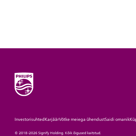
Investorisuhted
Karjäär
Võtke meiega ühendust
Saidi omanik
Küp
© 2018-2026 Signify Holding. Kõik õigused kaitstud.