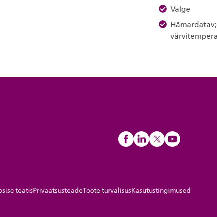
Valge
Hämardatav;
värvitempera
sise teatis
Privaatsusteade
Toote turvalisus
Kasutustingimused