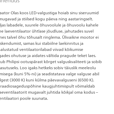
lahendus
ilaator Olas koos LED-valgustiga hoiab sinu siseruumid
mugavad ja stiilsed kogu päeva ning aastaringselt.
ljas labadele, suurele õhuvoolule ja õhuvoolu kahele
e laeventilaator ühtlase jõudluse, jahutades suvel
nnes talvel õhu tõhusalt ringlema. Ülivaikne mootor ei
skendumist, samas kui stabiilne laekinnitus ja
kaalustatud ventilaatorilabad viivad kõikumise
ades ohutuse ja aidates vältida pragude teket laes.
ub Philipsi ootuspärast kõrget valguskvaliteeti ja sobib
sutuseks. Loo igaks hetkeks sobiv täiuslik meeleolu
sega (kuni 5%-ni) ja seadistatava valge valguse abil
algest (3000 K) kuni külma päevavalguseni (6500 K).
 raadiosageduspõhine kaugjuhtimispult võimaldab
aeventilaatorit mugavalt juhtida kõikjal oma kodus –
ventilaatori poole suunata.