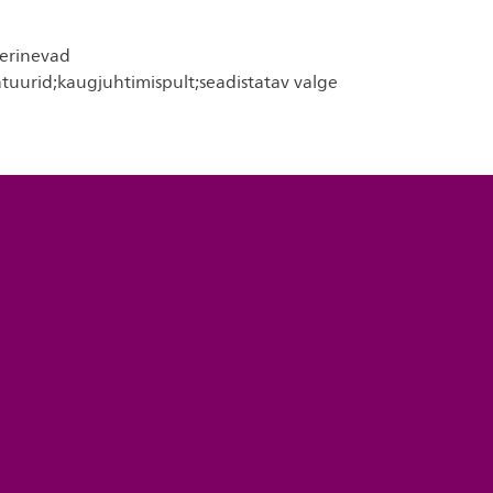
erinevad
tuurid;kaugjuhtimispult;seadistatav valge