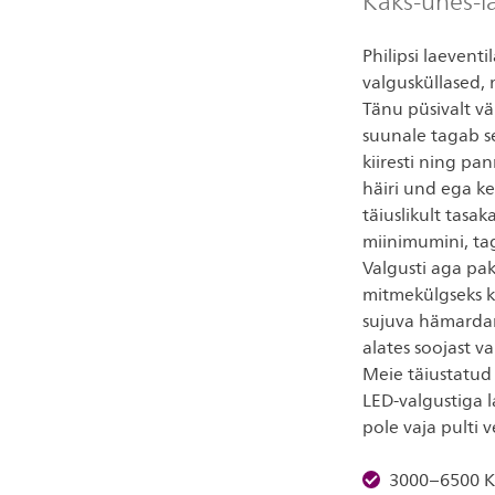
Kaks-ühes-
Philipsi laevent
valgusküllased, 
Tänu püsivalt vä
suunale tagab se
kiiresti ning pa
häiri und ega ke
täiuslikult tasa
miinimumini, tag
Valgusti aga pak
mitmekülgseks ka
sujuva hämardami
alates soojast v
Meie täiustatud
LED-valgustiga l
pole vaja pulti 
3000–6500 K